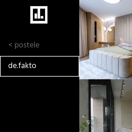
< postele
de.fakto