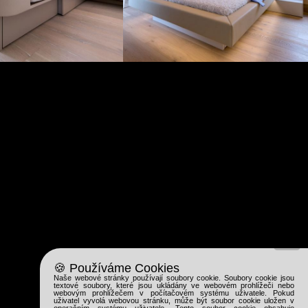
Zavřít
🍪 Používáme Cookies
Naše webové stránky používají soubory cookie. Soubory cookie jsou
textové soubory, které jsou ukládány ve webovém prohlížeči nebo
webovým prohlížečem v počítačovém systému uživatele. Pokud
uživatel vyvolá webovou stránku, může být soubor cookie uložen v